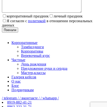
корпоративный праздник
личный праздник
Я согласен с
политикой
в отношении персональных
данных
Поехали
Корпоративные
Тимбилдинги
Корпоративы
Веревочный курс
Частные
День рождения
Предложение руки и сердца
Мастер-классы
Галерея кейсов
О нас
Блог
Подрядчикам
/ telegram /
/ вконтакте /
/ whatsapp /
8919-882-41-21
8863-333-31-71