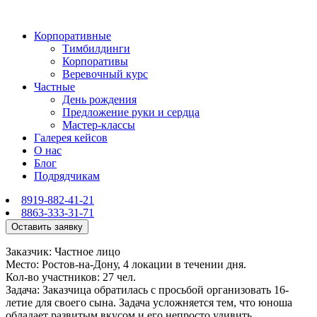
Корпоративные
Тимбилдинги
Корпоративы
Веревочный курс
Частные
День рождения
Предложение руки и сердца
Мастер-классы
Галерея кейсов
О нас
Блог
Подрядчикам
8919-882-41-21
8863-333-31-71
Оставить заявку
Заказчик: Частное лицо
Место: Ростов-на-Дону, 4 локации в течении дня.
Кол-во участников: 27 чел.
Задача: Заказчица обратилась с просьбой организовать 16-
летие для своего сына. Задача усложняется тем, что юноша
обладает развитым вкусом и его непросто удивить.