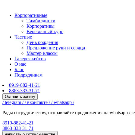
Корпоративные
Тимбилдинги
Корпоративы
Веревочный курс
Частные
День рождения
Предложение руки и сердца
Мастер-классы
Галерея кейсов
О нас
Блог
Подрядчикам
8919-882-41-21
8863-333-31-71
Оставить заявку
/ telegram /
/ вконтакте /
/ whatsapp /
Рады сотрудничеству, отправляйте предложения на whatsapp / te
8919-882-41-21
8863-333-31-71
написать о сотрудничестве